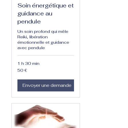
Soin énergétique et
guidance au
pendule
Un soin profond qui mêle
Reiki, libération
émotionnelle et guidance
avec pendule
1 h 30 min
50
50 €
euros
Envoyer une demande