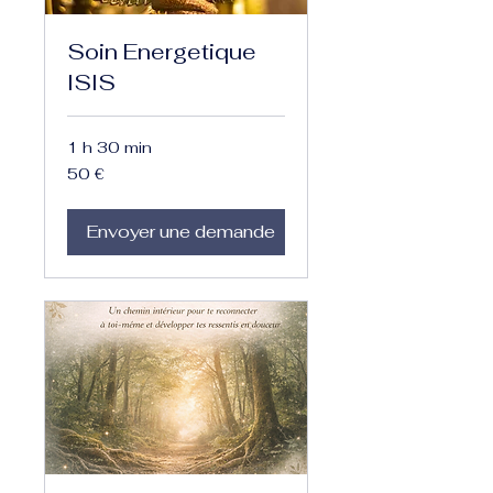
Soin Energetique
ISIS
1 h 30 min
50
50 €
euros
Envoyer une demande