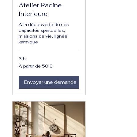
Atelier Racine
Interieure
A la découverte de ses
capacités spirituelles,
missions de vie, lignée
karmique
3 h
À
À partir de 50 €
partir
de
50
euros
Envoyer une demande