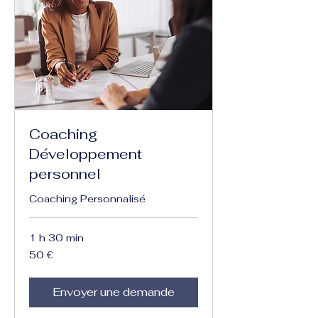
Coaching
Développement
personnel
Coaching Personnalisé
1 h 30 min
50
50 €
euros
Envoyer une demande