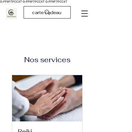
G-FF9F7PCC4T G-FF9F7PCC4T
G-FF9F7PCC4T
carte cadeau
Nos services
Reiki