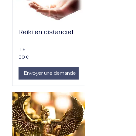
Reiki en distanciel
1 h
30
30 €
euros
Envoyer une demande