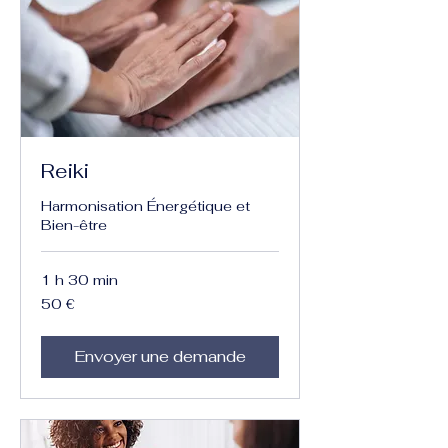
Reiki
Harmonisation Énergétique et
Bien-être
1 h 30 min
50
50 €
euros
Envoyer une demande