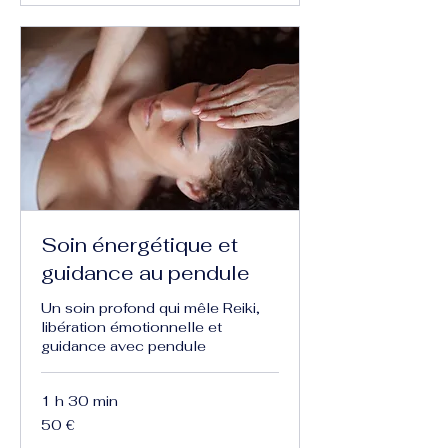
Soin énergétique et
guidance au pendule
Un soin profond qui mêle Reiki,
libération émotionnelle et
guidance avec pendule
1 h 30 min
50
50 €
euros