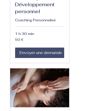
Développement
personnel
Coaching Personnalisé
1 h 30 min
50
50 €
euros
Envoyer une demande