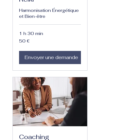
Harmonisation Énergétique
et Bien-être
1 h 30 min
50
50 €
euros
Envoyer une demande
Coaching