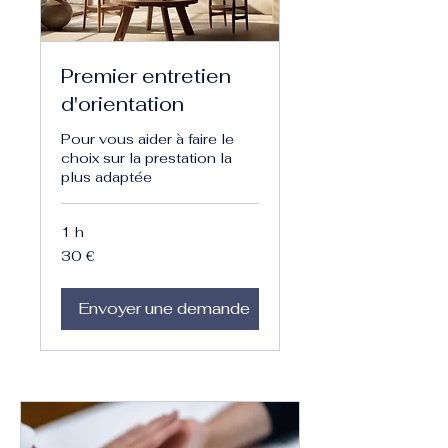
Premier entretien
d'orientation
Pour vous aider à faire le
choix sur la prestation la
plus adaptée
1 h
30
30 €
euros
Envoyer une demande