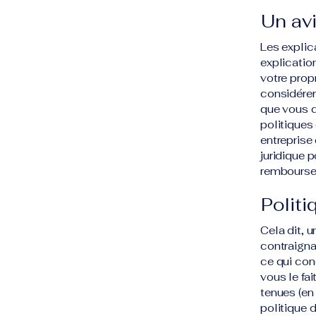
Un avi
Les explic
explicatio
votre pro
considérer
que vous d
politiques
entreprise
juridique 
rembourse
Polit
Cela dit, 
contraignan
ce qui con
vous le fai
tenues (en
politique 