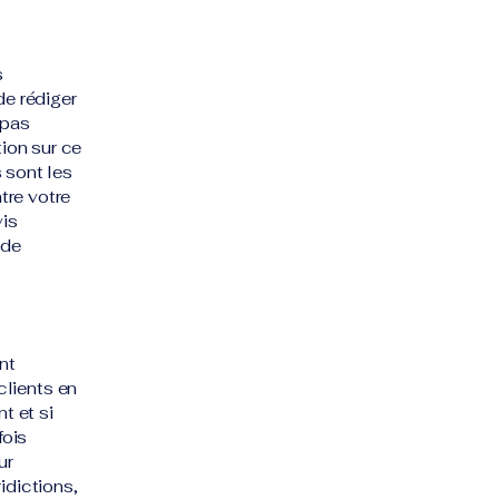
s
de rédiger
 pas
ion sur ce
 sont les
tre votre
is
 de
nt
clients en
t et si
fois
ur
idictions,