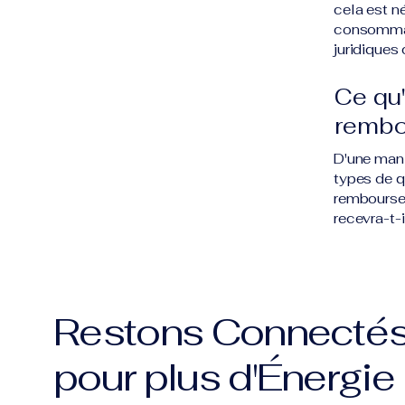
cela est n
consommate
juridiques 
Ce qu'
remb
D'une mani
types de q
remboursem
recevra-t-
Restons Connecté
pour plus d'Énergie