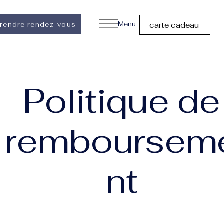
Menu
rendre rendez-vous
carte cadeau
Politique de
remboursem
nt