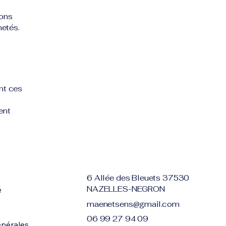
ions
chetés.
nt ces
ent
6 Allée des Bleuets 37530
NAZELLES-NEGRON
é
maenetsens@gmail.com
06 99 27 94 09
énérales