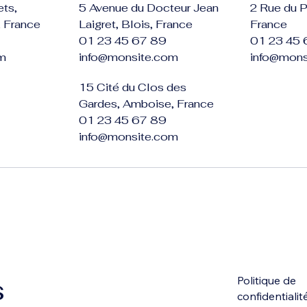
ets,
5 Avenue du Docteur Jean
2 Rue du Pl
 France
Laigret, Blois, France
France
01 23 45 67 89
01 23 45 
m
info@monsite.com
info@mons
15 Cité du Clos des
Gardes, Amboise, France
01 23 45 67 89
info@monsite.com
s
Politique de
confidentialit