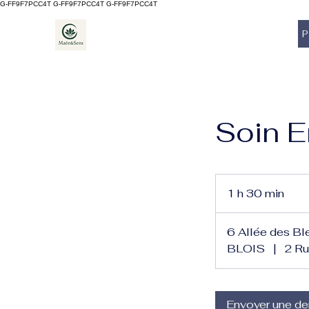
G-FF9F7PCC4T G-FF9F7PCC4T
G-FF9F7PCC4T
P
Soin E
1 h 30 min
1
3
0
6 Allée des Bl
m
BLOIS
|
2 Ru
i
n
Envoyer une d