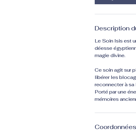
Description d
Le Soin Isis est 
déesse égyptienne
magie divine.
Ce soin agit sur p
libérer les bloca
reconnecter à sa l
Porté par une éne
mémoires anciennes
Coordonnée