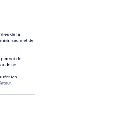
rgies de la
minin sacré et de
Il permet de
 et de se
uérir les
éateur.