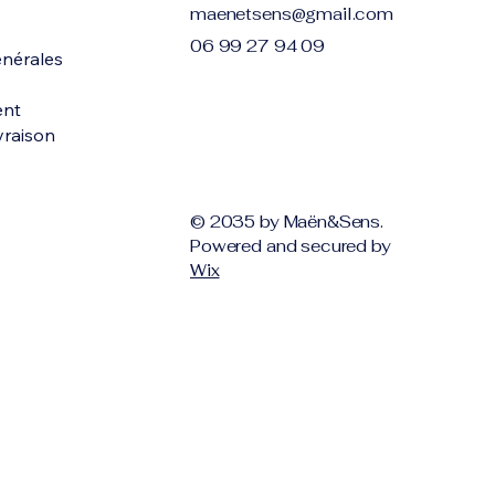
maenetsens@gmail.com
06 99 27 94 09
énérales
ent
ivraison
© 2035 by Maën&Sens.
Powered and secured by
Wix