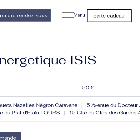
Menu
rendre rendez-vous
carte cadeau
nergetique ISIS
50
euros
50 €
euets Nazelles Négron Caravane
|
5 Avenue du Docteur 
e du Plat d'Étain TOURS
|
15 Cité du Clos des Gardes
emande