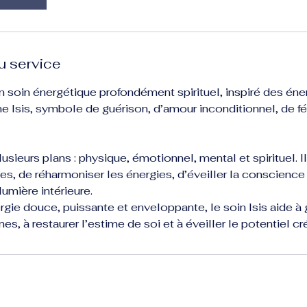
u service
un soin énergétique profondément spirituel, inspiré des éne
 Isis, symbole de guérison, d’amour inconditionnel, de fé
lusieurs plans : physique, émotionnel, mental et spirituel. 
ges, de réharmoniser les énergies, d’éveiller la conscience
umière intérieure.
rgie douce, puissante et enveloppante, le soin Isis aide à g
, à restaurer l’estime de soi et à éveiller le potentiel cr
s